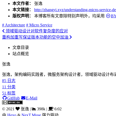
本文作者：
张逸
本文链接：
http://zhangyi.xyz/understanding-micro-service-def
版权声明：
本博客所有文章除特别声明外，均采用
BY
# Architecture
# Micro Service
领域驱动设计对软件复杂度的应对
重构加重写保证版本功能的空中加油
文章目录
站点概览
张逸
张逸，架构编码实践者，微服务架构设计者，领域驱动设计布
85
日志
11
分类
51
标签
GitHub
E-Mail
©
2021
张逸
|
398k
|
6:02
由
Hexo
&
NexT.Muse
强力驱动